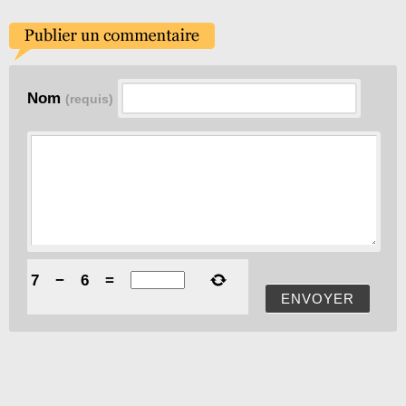
Nom
(requis)
7
−
6
=
ENVOYER