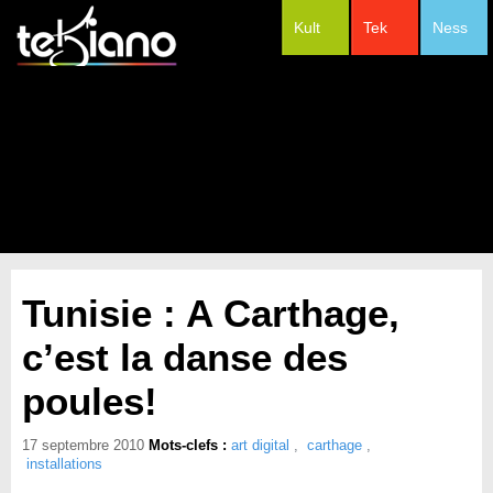
Kult
Tek
Ness
#Festivals
Tunisie : A Carthage,
c’est la danse des
poules!
17 septembre 2010
Mots-clefs :
art digital
,
carthage
,
installations