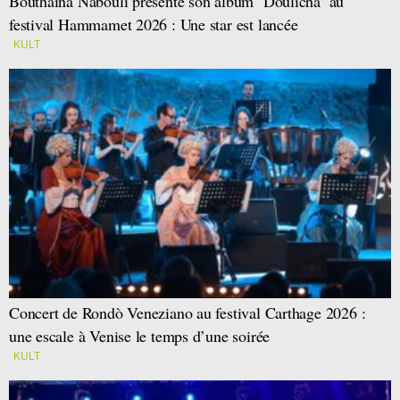
Bouthaina Nabouli présente son album ‘Doulicha’ au
festival Hammamet 2026 : Une star est lancée
KULT
Concert de Rondò Veneziano au festival Carthage 2026 :
une escale à Venise le temps d’une soirée
KULT