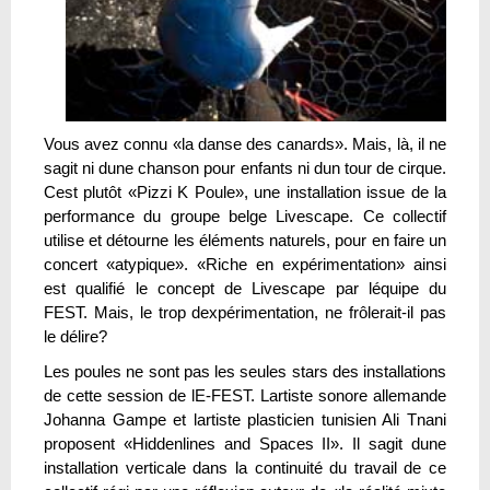
Vous avez connu «la danse des canards». Mais, là, il ne
sagit ni dune chanson pour enfants ni dun tour de cirque.
Cest plutôt «Pizzi K Poule», une installation issue de la
performance du groupe belge Livescape. Ce collectif
utilise et détourne les éléments naturels, pour en faire un
concert «atypique». «Riche en expérimentation» ainsi
est qualifié le concept de Livescape par léquipe du
FEST. Mais, le trop dexpérimentation, ne frôlerait-il pas
le délire?
Les poules ne sont pas les seules stars des installations
de cette session de lE-FEST. Lartiste sonore allemande
Johanna Gampe et lartiste plasticien tunisien Ali Tnani
proposent «Hiddenlines and Spaces II». Il sagit dune
installation verticale dans la continuité du travail de ce