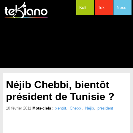
Kult
Tek
Ness
#Festivals
Néjib Chebbi, bientôt
président de Tunisie ?
10 février 2011
Mots-clefs :
bientôt
,
Chebbi
,
Néjib
,
président