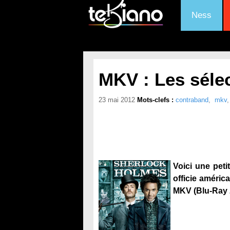
Ness
MKV : Les séle
23 mai 2012
Mots-clefs :
contraband
,
mkv
Voici une pet
officie améric
MKV (Blu-Ray 