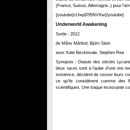
(France, Suisse, Allemagne..) pour l’arr
{youtube}cUwpD95NVXw{/youtube}
Underworld Awakening
Sortie : 2012
de Måns Mårlind, Björn Stein
avec Kate Beckinsale, Stephen Rea
Synopsis : Depuis des siècles Lycans 
deux races sont à l’aube d’une ère no
existence, décident de cesser leurs con
ce qu’ils considèrent comme des fl
scientifiques. Une traque incessante c