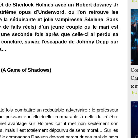
KU
et de Sherlock Holmes avec un Robert downey Jr
atrième opus d’Underword, ou l’on retrouve les
e la séduisante et jolie vampiresse S4elene. Sans
ré de faits réels) d’un jeune couple où le mari est
une seconde fois après que celle-ci ai perdu sa
 conclure, suivez l’escapade de Johnny Depp sur
ca…
Con
s (A Game of Shadows)
Car
tem
KU
e fois combattre un redoutable adversaire : le professeur
e puissance intellectuelle comparable à celle du célèbre
 net avantage sur Holmes car il met non seulement son
ins, mais il est totalement dépourvu de sens moral… Sur les
idèle compagnon Dawson devront parcourir pas mal de pays