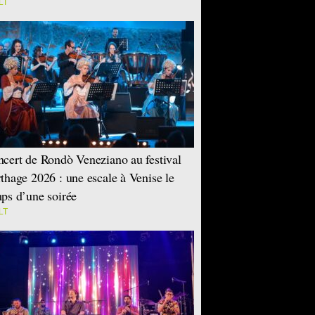
LT
cert de Rondò Veneziano au festival
thage 2026 : une escale à Venise le
ps d’une soirée
LT