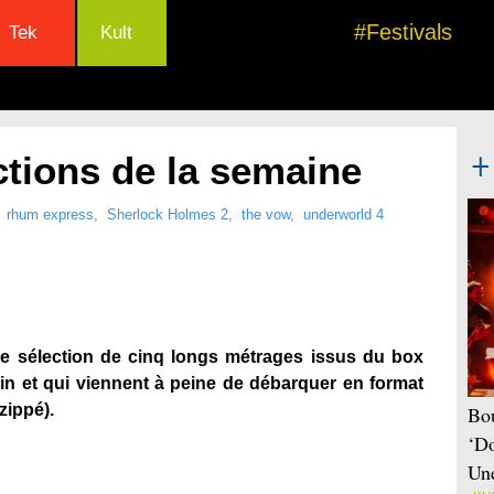
#Festivals
Tek
Kult
ctions de la semaine
,
rhum express
,
Sherlock Holmes 2
,
the vow
,
underworld 4
ite sélection de cinq longs métrages issus du box
ain et qui viennent à peine de débarquer en format
zippé).
Bou
‘Do
Une