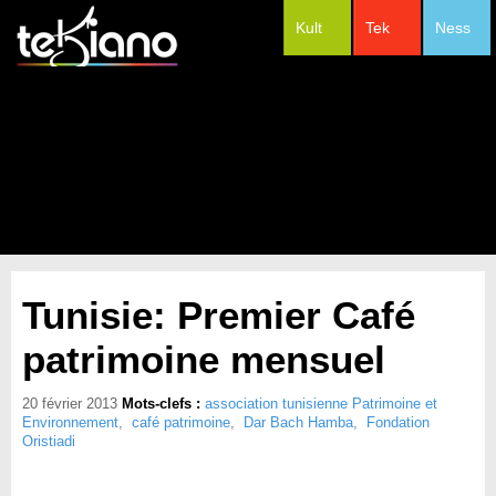
Kult
Tek
Ness
#Festivals
Tunisie: Premier Café
patrimoine mensuel
20 février 2013
Mots-clefs :
association tunisienne Patrimoine et
Environnement
,
café patrimoine
,
Dar Bach Hamba
,
Fondation
Oristiadi