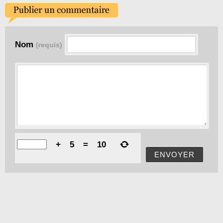
Nom
(requis)
+
5
=
10
ENVOYER