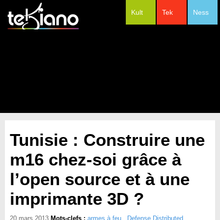
Kult
Tek
Ness
#Festivals
Tunisie : Construire une
m16 chez-soi grâce à
l’open source et à une
imprimante 3D ?
20 mars 2013
Mots-clefs :
armes à feu
,
Defense Distributed
,