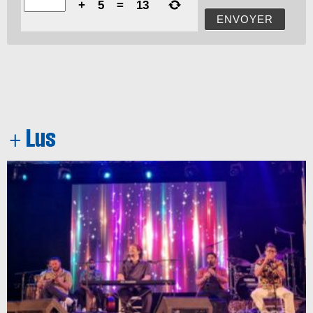
+
5
=
13
ENVOYER