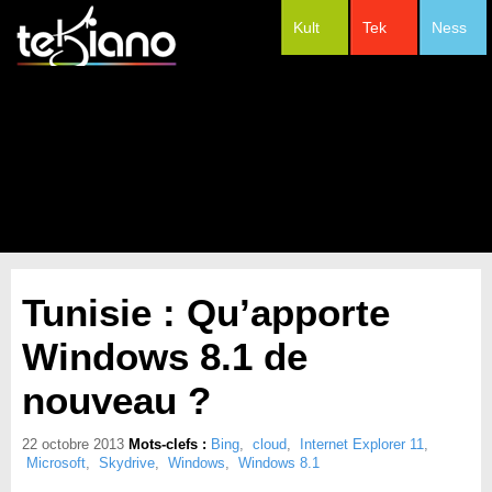
Kult
Tek
Ness
#Festivals
Tunisie : Qu’apporte
Windows 8.1 de
nouveau ?
22 octobre 2013
Mots-clefs :
Bing
,
cloud
,
Internet Explorer 11
,
Microsoft
,
Skydrive
,
Windows
,
Windows 8.1