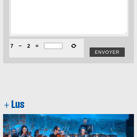
7
−
2
=
ENVOYER