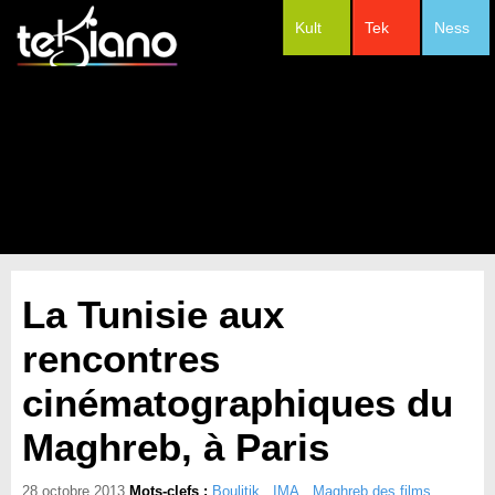
Kult
Tek
Ness
#Festivals
La Tunisie aux
rencontres
cinématographiques du
Maghreb, à Paris
28 octobre 2013
Mots-clefs :
Boulitik
,
IMA
,
Maghreb des films