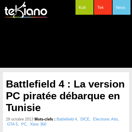
Kult
Tek
Ness
#Festivals
Battlefield 4 : La version
PC piratée débarque en
Tunisie
29 octobre 2013
Mots-clefs :
Battlefield 4
,
DICE
,
Electronic Arts
,
GTA 5
,
PC
,
Xbox 360