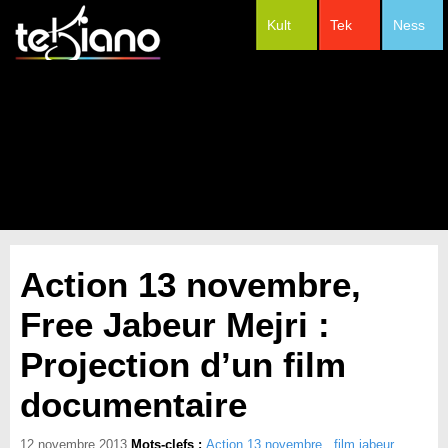
Kult
Tek
Ness
#Festivals
Action 13 novembre,
Free Jabeur Mejri :
Projection d’un film
documentaire
12 novembre 2013
Mots-clefs :
Action 13 novembre
,
film jabeur