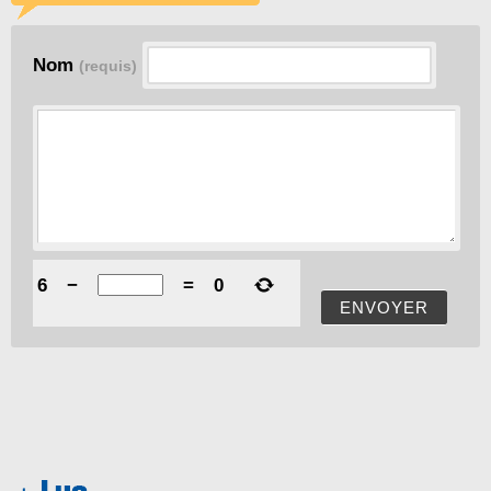
Nom
(requis)
6
−
=
0
ENVOYER