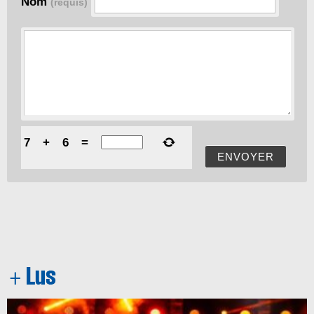
Nom
(requis)
7
+
6
=
ENVOYER