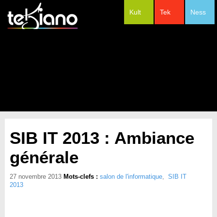
Kult
Tek
Ness
#Festivals
SIB IT 2013 : Ambiance
générale
27 novembre 2013
Mots-clefs :
salon de l'informatique
,
SIB IT
2013