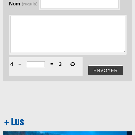
Nom
(requis)
4
−
=
3
ENVOYER