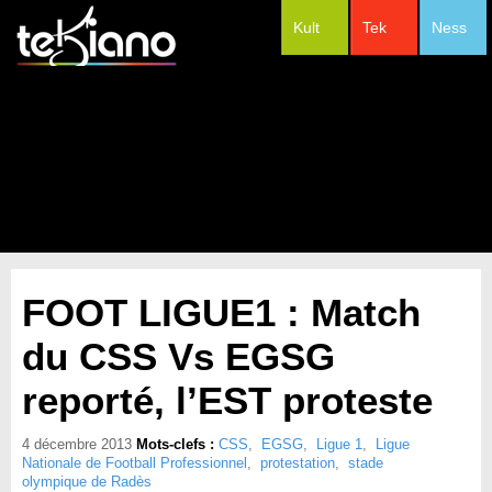
Kult
Tek
Ness
#Festivals
FOOT LIGUE1 : Match
du CSS Vs EGSG
reporté, l’EST proteste
4 décembre 2013
Mots-clefs :
CSS
,
EGSG
,
Ligue 1
,
Ligue
Nationale de Football Professionnel
,
protestation
,
stade
olympique de Radès