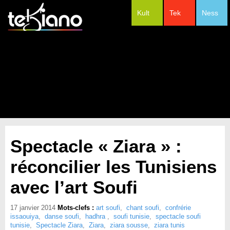
Kult
Tek
Ness
#Festivals
Spectacle « Ziara » :
réconcilier les Tunisiens
avec l’art Soufi
17 janvier 2014
Mots-clefs :
art soufi
,
chant soufi
,
confrérie
issaouiya
,
danse soufi
,
hadhra
,
soufi tunisie
,
spectacle soufi
tunisie
,
Spectacle Ziara
,
Ziara
,
ziara sousse
,
ziara tunis