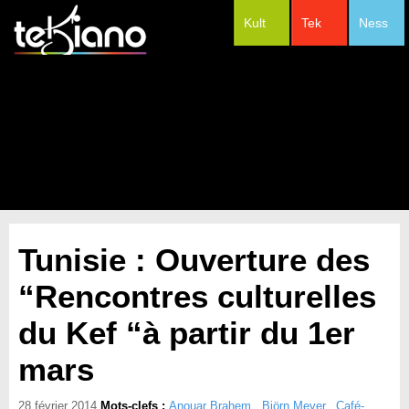
Kult
Tek
Ness
#Festivals
Tunisie : Ouverture des
“Rencontres culturelles
du Kef “à partir du 1er
mars
28 février 2014
Mots-clefs :
Anouar Brahem
,
Björn Meyer
,
Café-