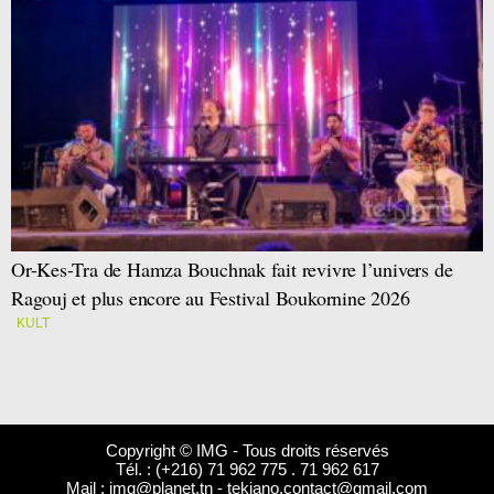
Or-Kes-Tra de Hamza Bouchnak fait revivre l’univers de
Ragouj et plus encore au Festival Boukornine 2026
KULT
Copyright © IMG - Tous droits réservés
Tél. : (+216) 71 962 775 . 71 962 617
Mail :
img@planet.tn
-
tekiano.contact@gmail.com