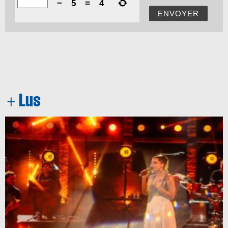
−
5
=
4
ENVOYER