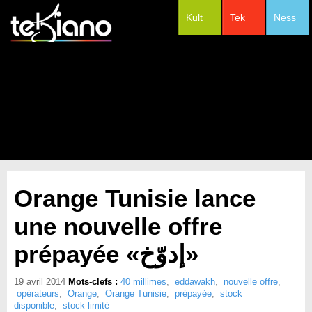
Kult
Tek
Ness
#Festivals
Orange Tunisie lance
une nouvelle offre
prépayée «إدوّخ»
19 avril 2014
Mots-clefs :
40 millimes
,
eddawakh
,
nouvelle offre
,
opérateurs
,
Orange
,
Orange Tunisie
,
prépayée
,
stock
disponible
,
stock limité