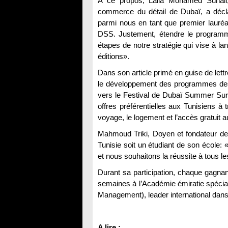
A ce propos, Laila Mohamed Suhail, 
commerce du détail de Dubaï, a déc
parmi nous en tant que premier lauréa
DSS. Justement, étendre le programme 
étapes de notre stratégie qui vise à l
éditions».
Dans son article primé en guise de lettr
le développement des programmes des a
vers le Festival de Dubaï Summer Surpr
offres préférentielles aux Tunisiens à
voyage, le logement et l’accès gratuit 
Mahmoud Triki, Doyen et fondateur de l
Tunisie soit un étudiant de son école
et nous souhaitons la réussite à tous le
Durant sa participation, chaque gagna
semaines à l’Académie émiratie spécial
Management), leader international dans 
A lire :