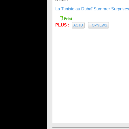
La Tunisie au Dubaï Summer Surprises 
PLUS :
ACTU
TOPNEWS