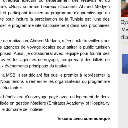
directeur exécutif du département des festivals et du
laré: «Nous sommes heureux d’accueillir Ahmed Medyen
t et participant tunisien au programme d’apprentissage du
pour inclure la participation de la Tunisie est l’une des
Eya
ancer le programme internationalement dans ses prochaines
Mei
fi
e de motivation, Ahmed Medyen, a écrit: «Je travaillerai sur
KU
gences de voyage locales pour attirer le public tunisien
ises. Aussi, je collaborerai avec l’équipe pour fournir des
 travers les agences de voyage, comprenant des billets de
aux événements principaux du festival».
a MSB, s’est déclaré fier que le premier à représenter la
: «Nous tenons à remercier les organisateurs du programme
s étudiants».
nt bénéficiera d’un voyage payé avec un logement de deux
isée en gestion hôtelière (Emirates Academy of Hospitality
le domaine de l’hôtelier.
Tekiano avec communiqué