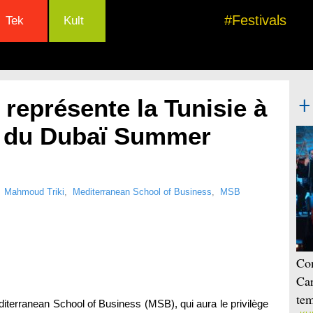
#Festivals
Tek
Kult
eprésente la Tunisie à
n du Dubaï Summer
,
Mahmoud Triki
,
Mediterranean School of Business
,
MSB
Con
Car
tem
terranean School of Business (MSB), qui aura le privilège