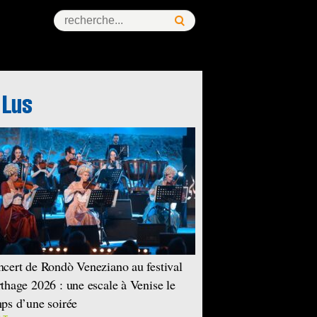
cert de Rondò Veneziano au festival
thage 2026 : une escale à Venise le
ps d’une soirée