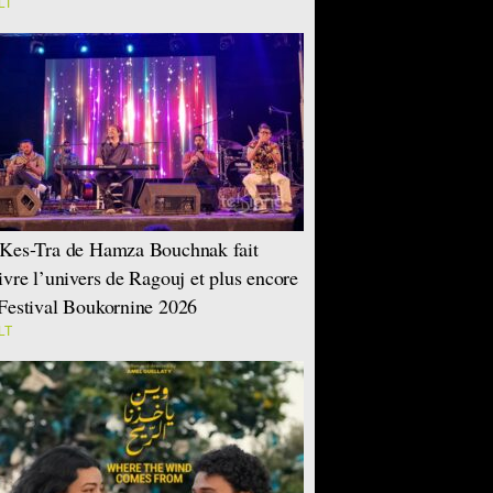
LT
Kes-Tra de Hamza Bouchnak fait
ivre l’univers de Ragouj et plus encore
Festival Boukornine 2026
LT