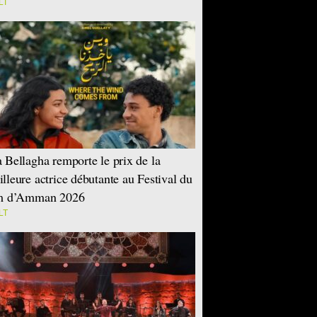
LT
 Bellagha remporte le prix de la
lleure actrice débutante au Festival du
lm d’Amman 2026
LT