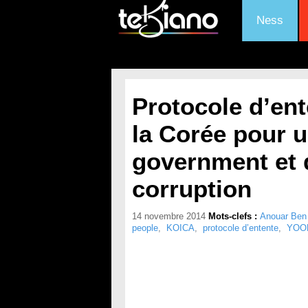
Ness
Protocole d’ent
la Corée pour u
government et d
corruption
14 novembre 2014
Mots-clefs :
Anouar Ben 
people
,
KOICA
,
protocole d’entente
,
YOON