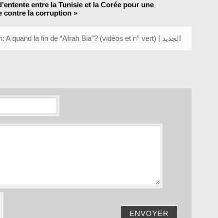
’entente entre la Tunisie et la Corée pour une
 contre la corruption
»
Tunisie, Lutte contre la corruption: A quand la fin de “Afrah Bia”? (vidéos et n° vert) | الجديد
ENVOYER