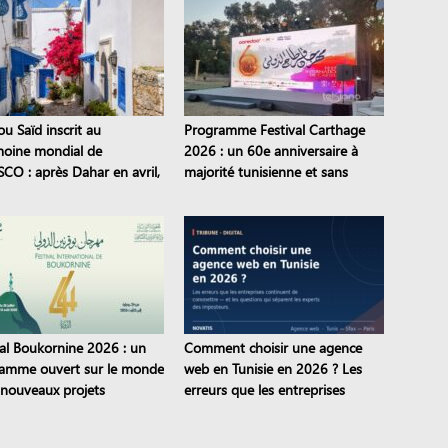
ou Saïd inscrit au
Programme Festival Carthage
moine mondial de
2026 : un 60e anniversaire à
SCO : après Dahar en avril,
majorité tunisienne et sans
tes tunisiens sont classés
pièces de théâtre
val Boukornine 2026 : un
Comment choisir une agence
amme ouvert sur le monde
web en Tunisie en 2026 ? Les
s nouveaux projets
erreurs que les entreprises
iques
continuent de commettre