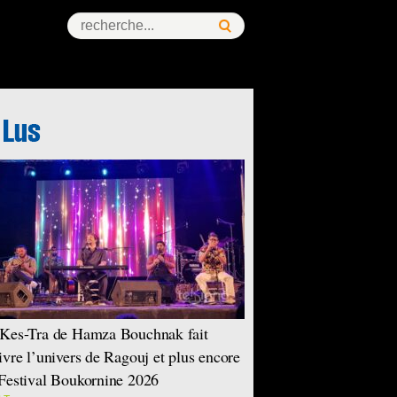
Kes-Tra de Hamza Bouchnak fait
ivre l’univers de Ragouj et plus encore
Festival Boukornine 2026