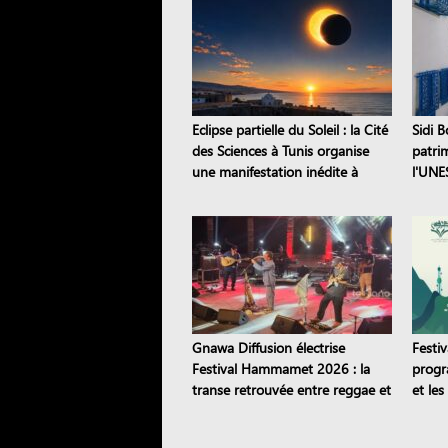
Eclipse partielle du Soleil : la Cité
Sidi B
des Sciences à Tunis organise
patri
une manifestation inédite à
l'UNE
Sejnane
dix si
Gnawa Diffusion électrise
Festi
Festival Hammamet 2026 : la
progr
transe retrouvée entre reggae et
et le
stambeli
artist