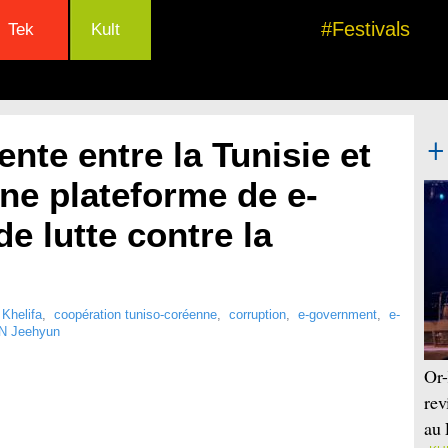
#Festivals
Tek
Kult
ente entre la Tunisie et
ne plateforme de e-
e lutte contre la
Khelifa
,
coopération tuniso-coréenne
,
corruption
,
e-government
,
e-
 Jeehyun
Or-
rev
au 