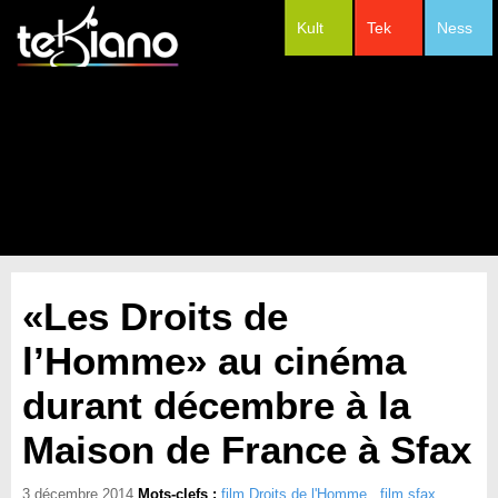
Kult
Tek
Ness
#Festivals
«Les Droits de
l’Homme» au cinéma
durant décembre à la
Maison de France à Sfax
3 décembre 2014
Mots-clefs :
film Droits de l'Homme
,
film sfax
,