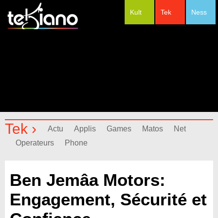
Kult
Tek
Ness
#Festivals
Tek ›
Actu
Applis
Games
Matos
Net
Operateurs
Phone
Ben Jemâa Motors:
Engagement, Sécurité et