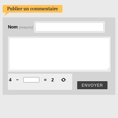
Nom
(requis)
4
−
=
2
ENVOYER