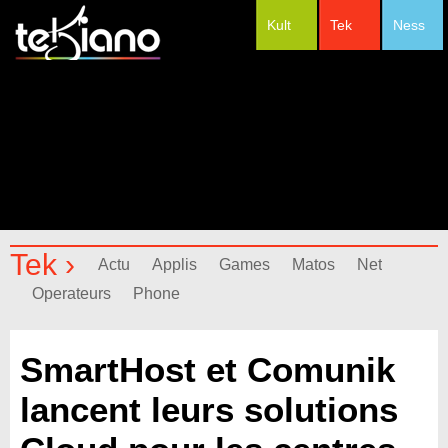
Kult
Tek
Ness
#Festivals
Tek ›
Actu
Applis
Games
Matos
Net
Operateurs
Phone
SmartHost et Comunik
lancent leurs solutions