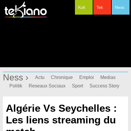
Kult
Tek
Ness
#Festivals
Ness ›
Actu
Chronique
Emploi
Medias
Politik
Reseaux Sociaux
Sport
Success Story
Algérie Vs Seychelles :
Les liens streaming du