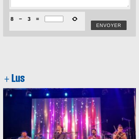
8
−
3
=
ENVOYER