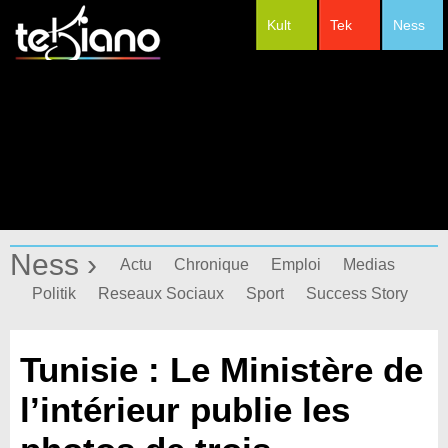
Kult
Tek
Ness
#Festivals
Ness ›
Actu
Chronique
Emploi
Medias
Politik
Reseaux Sociaux
Sport
Success Story
Tunisie : Le Ministère de
l’intérieur publie les