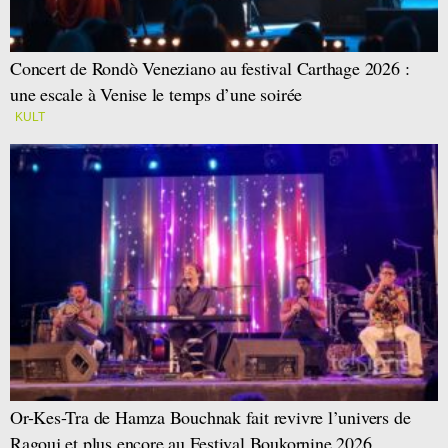
Concert de Rondò Veneziano au festival Carthage 2026 :
une escale à Venise le temps d’une soirée
KULT
Or-Kes-Tra de Hamza Bouchnak fait revivre l’univers de
Ragouj et plus encore au Festival Boukornine 2026