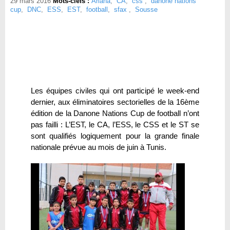
29 mars 2016
Mots-clefs :
Ariana
,
CA
,
css
,
danone nations
cup
,
DNC
,
ESS
,
EST
,
football
,
sfax
,
Sousse
Les équipes civiles qui ont participé le week-end
dernier, aux éliminatoires sectorielles de la 16ème
édition de la Danone Nations Cup de football n’ont
pas failli : L’EST, le CA, l’ESS, le CSS et le ST se
sont qualifiés logiquement pour la grande finale
nationale prévue au mois de juin à Tunis.