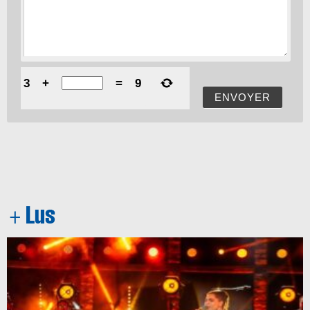
3
+
=
9
ENVOYER