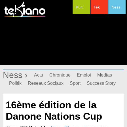
Kult
Tek
Ness
#Festivals
Ness ›
Actu
Chronique
Emploi
Medias
Politik
Reseaux Sociaux
Sport
Success Story
16ème édition de la
Danone Nations Cup