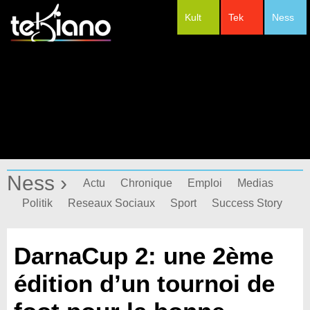
Kult
Tek
Ness
#Festivals
Ness ›
Actu
Chronique
Emploi
Medias
Politik
Reseaux Sociaux
Sport
Success Story
DarnaCup 2: une 2ème
édition d’un tournoi de