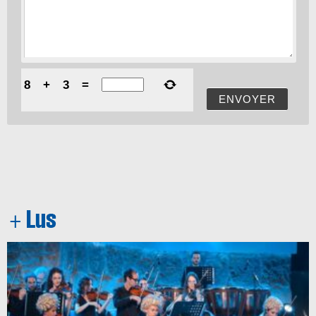
8
+
3
=
ENVOYER