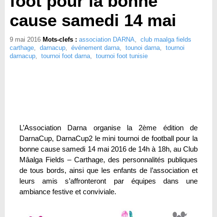
foot pour la bonne
cause samedi 14 mai
9 mai 2016
Mots-clefs :
association DARNA
,
club maalga fields
carthage
,
darnacup
,
événement darna
,
tounoi darna
,
tournoi
darnacup
,
tournoi foot darna
,
tournoi foot tunisie
L’Association Darna organise la 2ème édition de
DarnaCup, DarnaCup2 le mini tournoi de football pour la
bonne cause samedi 14 mai 2016 de 14h à 18h, au Club
Mâalga Fields – Carthage, des personnalités publiques
de tous bords, ainsi que les enfants de l’association et
leurs amis s’affronteront par équipes dans une
ambiance festive et conviviale.