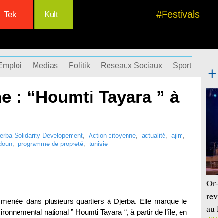
#Festivals
Tek
Kult
Emploi
Medias
Politik
Reseaux Sociaux
Sport
Succ
e : “Houmti Tayara ” à
jerba Solidarity Developement
,
Action citoyenne
,
actualité
,
ajim
,
doun
,
programme de propreté
,
tunisie
Or-
rev
enée dans plusieurs quartiers à Djerba. Elle marque le
au 
nemental national ” Houmti Tayara “, à partir de l’île, en