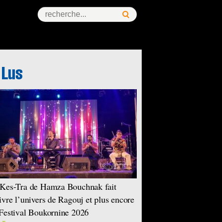
ess Story
Kes-Tra de Hamza Bouchnak fait
ivre l’univers de Ragouj et plus encore
Festival Boukornine 2026