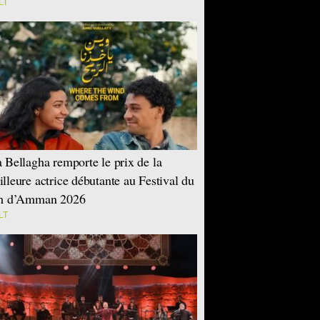
LT
 Bellagha remporte le prix de la
lleure actrice débutante au Festival du
lm d’Amman 2026
LT