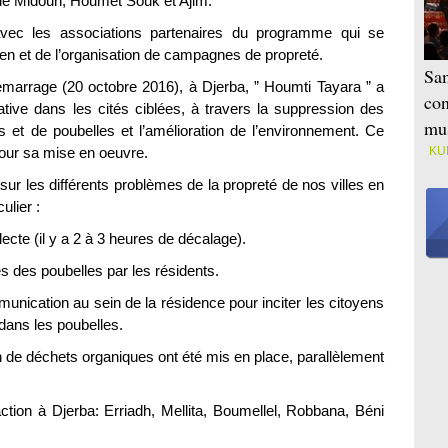
de Midoun, Houmet Souk et Ajim.
vec les associations partenaires du programme qui se
oyen et de l’organisation de campagnes de propreté.
Sam
arrage (20 octobre 2016), à Djerba, ” Houmti Tayara ” a
con
ative dans les cités ciblées, à travers la suppression des
mus
urs et de poubelles et l’amélioration de l’environnement. Ce
ur sa mise en oeuvre.
KU
e sur les différents problèmes de la propreté de nos villes en
ulier :
ecte (il y a 2 à 3 heures de décalage).
s des poubelles par les résidents.
munication au sein de la résidence pour inciter les citoyens
 dans les poubelles.
on de déchets organiques ont été mis en place, parallèlement
ction à Djerba: Erriadh, Mellita, Boumellel, Robbana, Béni