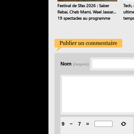
Festival de Sfax 2026 : Saber
Tech, 
Rebai, Cheb Mami, Wael Jassar…
ultim
19 spectacles au programme
temps
Nom
(requis)
9
−
7
=