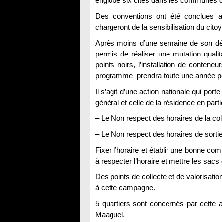
englobé six cités dans les communes 
Des conventions ont été conclues a
chargeront de la sensibilisation du cit
Après moins d’une semaine de son dém
permis de réaliser une mutation qualit
points noirs, l’installation de contene
programme prendra toute une année po
Il s’agit d’une action nationale qui port
général et celle de la résidence en partic
– Le Non respect des horaires de la coll
– Le Non respect des horaires de sortie
Fixer l’horaire et établir une bonne com
à respecter l’horaire et mettre les sacs
Des points de collecte et de valorisati
à cette campagne.
5 quartiers sont concernés par cette a
Maaguel.