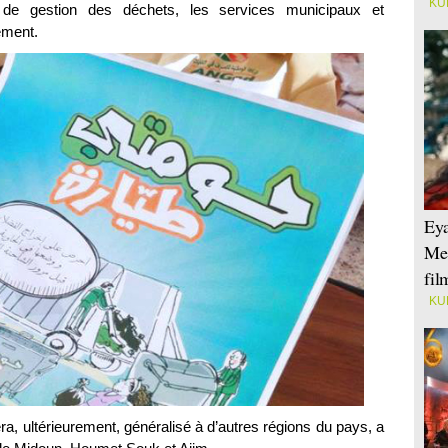
KU
le de gestion des déchets, les services municipaux et
ement.
Eya
Mei
fi
KU
a, ultérieurement, généralisé à d’autres régions du pays, a