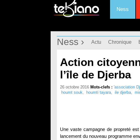
Ness
Ness ›
Actu
Chronique
Action citoyenn
l’île de Djerba
26 octobre 2016
Mots-clefs :
'association D
houmt souk
,
houmti tayara
,
ile djerba
,
mi
Une vaste campagne de propreté est m
lancement du nouveau programme environ