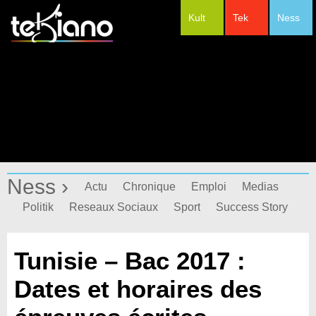
Kult
Tek
Ness
#Festivals
Ness ›
Actu
Chronique
Emploi
Medias
Politik
Reseaux Sociaux
Sport
Success Story
Tunisie – Bac 2017 :
Dates et horaires des