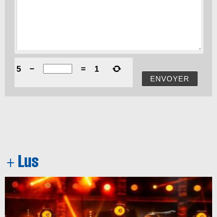
5
−
=
1
ENVOYER