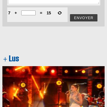
7
+
=
15
ENVOYER