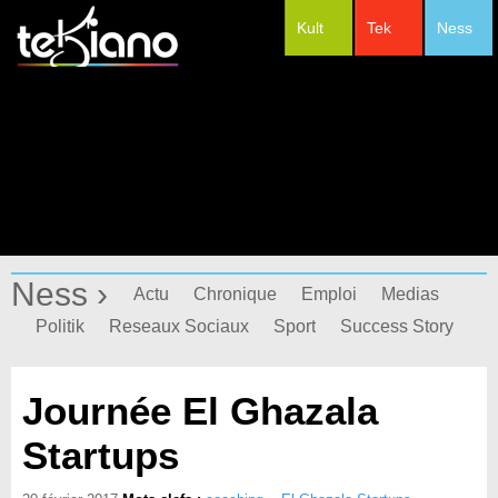
Kult
Tek
Ness
#Festivals
Ness ›
Actu
Chronique
Emploi
Medias
Politik
Reseaux Sociaux
Sport
Success Story
Journée El Ghazala
Startups