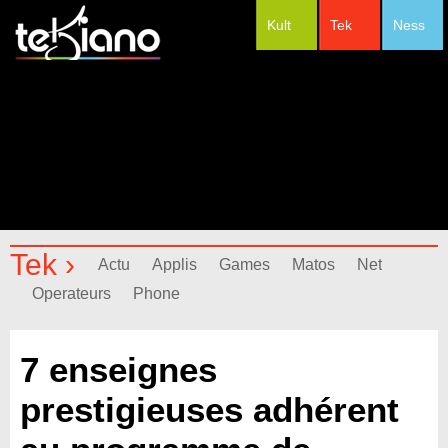
Kult
Tek
Ness
#Festivals
Tek ›
Actu
Applis
Games
Matos
Net
Operateurs
Phone
7 enseignes
prestigieuses adhérent