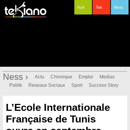
Kult
Tek
Ness
#Festivals
Ness ›
Actu
Chronique
Emploi
Medias
Politik
Reseaux Sociaux
Sport
Success Story
L’Ecole Internationale
Française de Tunis