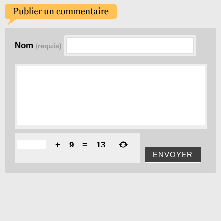
Nom
(requis)
+
9
=
13
ENVOYER