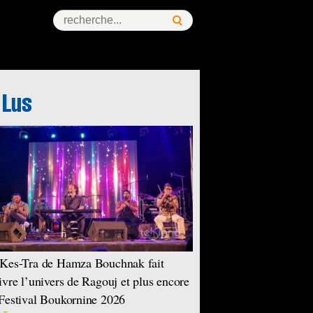
ess Story
Kes-Tra de Hamza Bouchnak fait
ivre l’univers de Ragouj et plus encore
Festival Boukornine 2026