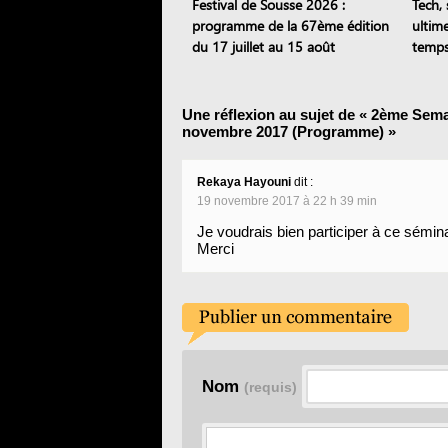
Festival de Sousse 2026 :
Tech, 
programme de la 67ème édition
ultim
du 17 juillet au 15 août
temps
Une réflexion au sujet de «
2ème Semai
novembre 2017 (Programme)
»
Rekaya Hayouni
dit :
19 novembre 2017 à 22 h 39 min
Je voudrais bien participer à ce sémin
Merci
Nom
(requis)