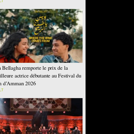
LT
 Bellagha remporte le prix de la
lleure actrice débutante au Festival du
lm d’Amman 2026
LT