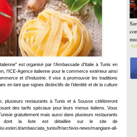
Sam
con
mus
KU
alienne” est organisé par l’Ambassade d’Italie à Tunis en
alien, l’ICE-Agence italienne pour le commerce extérieur ainsi
merce et d’Industrie. Il vise à promouvoir les traditions
 en tant que signes distinctifs de l’identité et de la culture
, plusieurs restaurants à Tunis et à Sousse célébreront
osant des tarifs spéciaux pour leurs menus italiens. Vous
Tunisie gratuitement mais aussi dans plusieurs restaurants
, dont la liste est détaillée sur le site de
eri.it/ambasciata_tunisi/fr/archivio-news/mangiare-all-