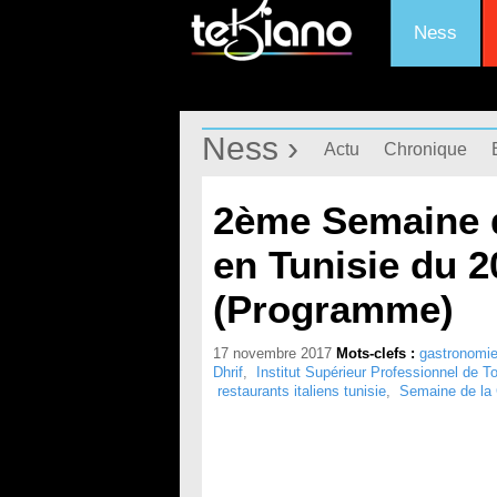
Ness
Ness ›
Actu
Chronique
2ème Semaine d
en Tunisie du 
(Programme)
17 novembre 2017
Mots-clefs :
gastronomie 
Dhrif
,
Institut Supérieur Professionnel de T
restaurants italiens tunisie
,
Semaine de la 