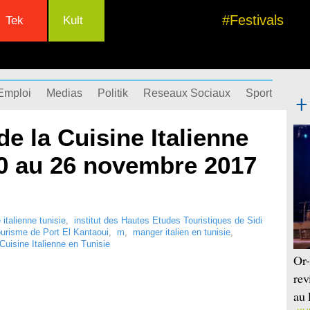
#Festivals
Tek
Kult
Emploi
Medias
Politik
Reseaux Sociaux
Sport
Succ
e la Cuisine Italienne
20 au 26 novembre 2017
italienne tunisie
,
institut des Hautes Etudes Touristiques de Sidi
ourisme de Port El Kantaoui
,
m
,
manger italien en tunisie
,
Cuisine Italienne en Tunisie
Or-
rev
au 