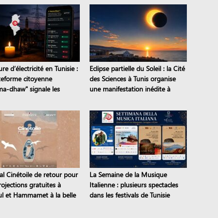
e d’électricité en Tunisie :
Eclipse partielle du Soleil : la Cité
ateforme citoyenne
des Sciences à Tunis organise
a-dhaw" signale les
une manifestation inédite à
s en temps réel
Sejnane
al Cinétoile de retour pour
La Semaine de la Musique
ojections gratuites à
Italienne : plusieurs spectacles
l et Hammamet à la belle
dans les festivals de Tunisie