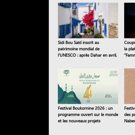
Sidi Bou Saïd inscrit au
Coupur
patrimoine mondial de
la pl
l'UNESCO : après Dahar en avril,
"Famm
dix sites tunisiens sont classés
panne
Festival Boukornine 2026 : un
Festiv
programme ouvert sur le monde
des pr
et les nouveaux projets
Nabeu
artistiques
étoile