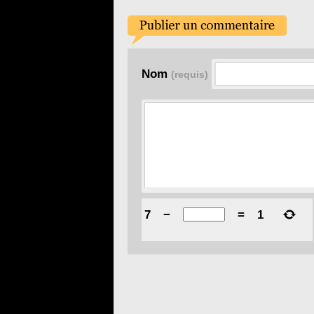
Nom
(requis)
7
−
=
1