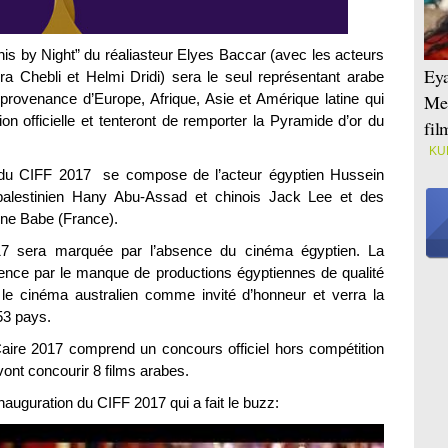
nis by Night” du réaliasteur Elyes Baccar (avec les acteurs
Eya
a Chebli et Helmi Dridi) sera le seul représentant arabe
 provenance d’Europe, Afrique, Asie et Amérique latine qui
Mei
on officielle et tenteront de remporter la Pyramide d’or du
fi
KU
lle du CIFF 2017 se compose de l’acteur égyptien Hussein
 palestinien Hany Abu-Assad et chinois Jack Lee et des
nne Babe (France).
017 sera marquée par l’absence du cinéma égyptien. La
absence par le manque de productions égyptiennes de qualité
e cinéma australien comme invité d’honneur et verra la
53 pays.
Caire 2017 comprend un concours officiel hors compétition
vont concourir 8 films arabes.
auguration du CIFF 2017 qui a fait le buzz: