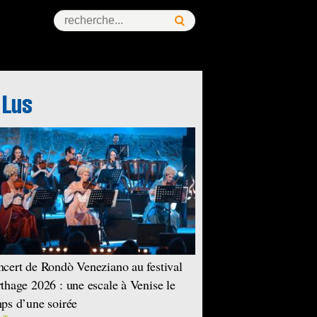
cert de Rondò Veneziano au festival
thage 2026 : une escale à Venise le
ps d’une soirée