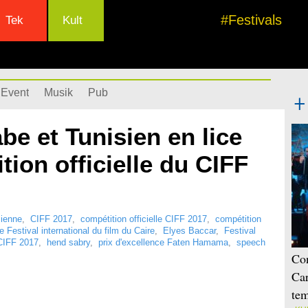
#Festivals
Tek
Kult
Event
Musik
Pub
be et Tunisien en lice
tion officielle du CIFF
sienne
,
CIFF 2017
,
compétition officielle CIFF 2017
,
compétition
le Festival international du film du Caire
,
Elyes Baccar
,
Festival
 CIFF 2017
,
hend sabry
,
prix d'excellence Faten Hamama
,
speech
Con
Car
tem