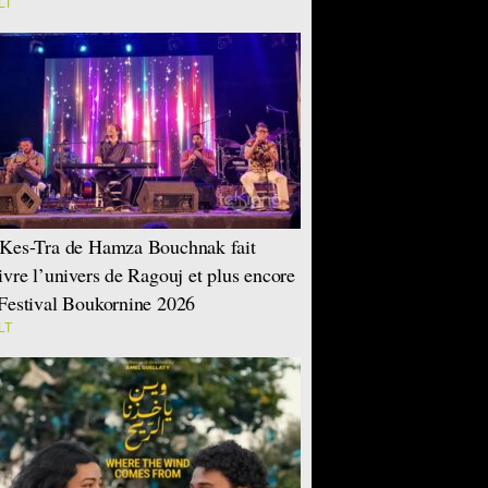
LT
Kes-Tra de Hamza Bouchnak fait
ivre l’univers de Ragouj et plus encore
Festival Boukornine 2026
LT