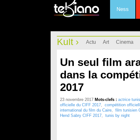
Ness
Kult ›
Actu
Art
Cinema
Un seul film ara
dans la compéti
2017
23 novembre 2017
Mots-clefs :
actrice tuni
officielle du CIFF 2017
,
compétition officiel
international du film du Caire
,
film tunisien
Hend Sabry CIFF 2017
,
tunis by night