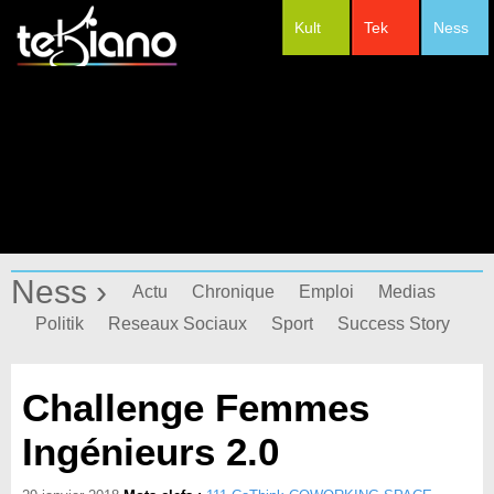
Kult
Tek
Ness
#Festivals
Ness ›
Actu
Chronique
Emploi
Medias
Politik
Reseaux Sociaux
Sport
Success Story
Challenge Femmes
Ingénieurs 2.0