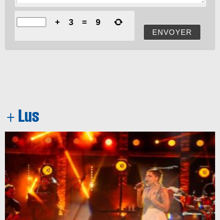
+
3
=
9
ENVOYER