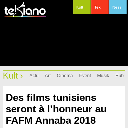
Kult
Tek
Ness
#Festivals
Kult ›
Actu
Art
Cinema
Event
Musik
Pub
Des films tunisiens
seront à l’honneur au
FAFM Annaba 2018