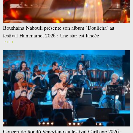
Bouthaina Nabouli présente son album ‘Doulicha’ au
festival Hammamet 2026 : Une star est lancée
KULT
Concert de Rondò Veneziano au festival Carthage 2026 :