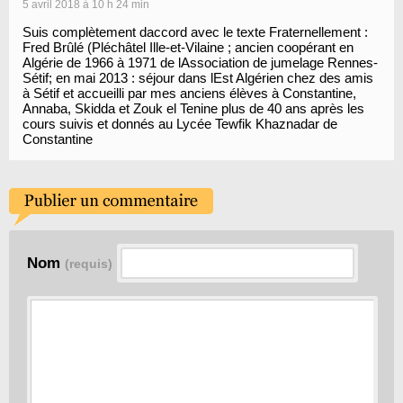
5 avril 2018 à 10 h 24 min
Suis complètement daccord avec le texte Fraternellement :
Fred Brûlé (Pléchâtel Ille-et-Vilaine ; ancien coopérant en
Algérie de 1966 à 1971 de lAssociation de jumelage Rennes-
Sétif; en mai 2013 : séjour dans lEst Algérien chez des amis
à Sétif et accueilli par mes anciens élèves à Constantine,
Annaba, Skidda et Zouk el Tenine plus de 40 ans après les
cours suivis et donnés au Lycée Tewfik Khaznadar de
Constantine
Nom
(requis)