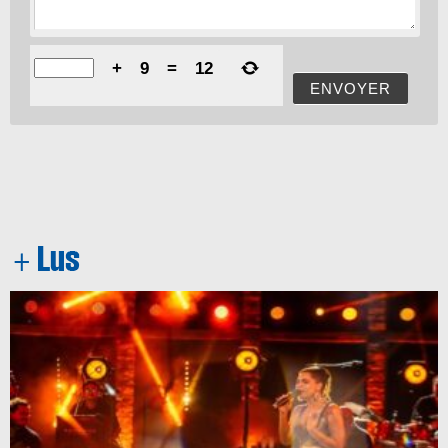
+
9
=
12
ENVOYER