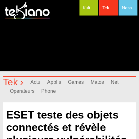
Kult
Tek
Ness
#Festivals
Tek ›
Actu
Applis
Games
Matos
Net
Operateurs
Phone
ESET teste des objets
connectés et révèle