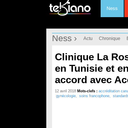
Ness
Ness ›
Actu
Chronique
Clinique La Ros
en Tunisie et e
accord avec Ac
12 avril 2018
Mots-clefs :
accréditation can
gynécologie
,
soins francophone
,
standard