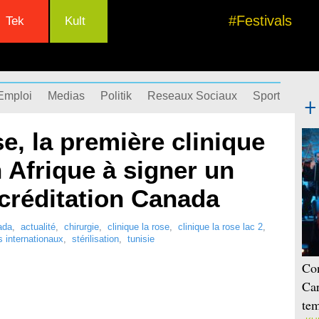
#Festivals
Tek
Kult
Emploi
Medias
Politik
Reseaux Sociaux
Sport
Succ
e, la première clinique
n Afrique à signer un
créditation Canada
ada
,
actualité
,
chirurgie
,
clinique la rose
,
clinique la rose lac 2
,
s internationaux
,
stérilisation
,
tunisie
Con
Car
tem