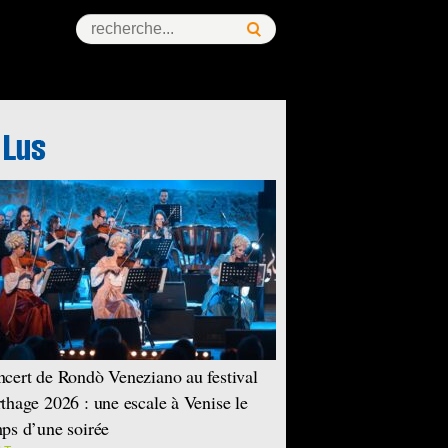
ess Story
cert de Rondò Veneziano au festival
thage 2026 : une escale à Venise le
ps d’une soirée