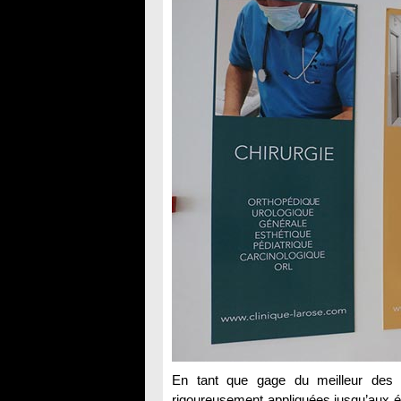
En tant que gage du meilleur des
rigoureusement appliquées jusqu’aux év