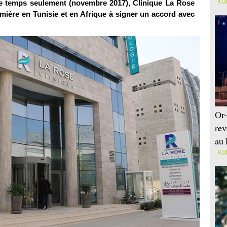
KU
e temps seulement (novembre 2017), Clinique La Rose
emière en Tunisie et en Afrique à signer un accord avec
Or-
rev
au 
KU