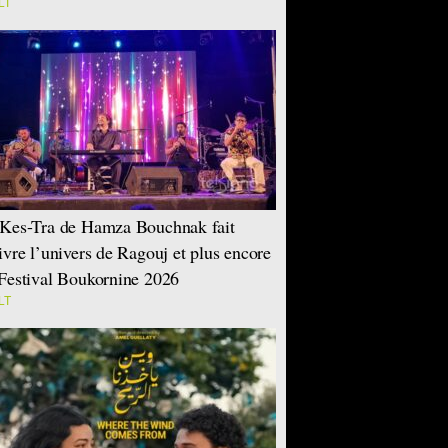
LT
Kes-Tra de Hamza Bouchnak fait
ivre l’univers de Ragouj et plus encore
Festival Boukornine 2026
LT