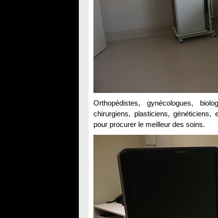
Orthopédistes, gynécologues, biolog
chirurgiens, plasticiens, généticiens,
pour procurer le meilleur des soins.