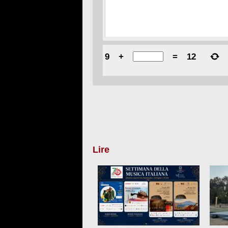
9
+
=
12
Lire