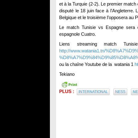
et à la Turquie (2-2). Le premier match
disputé le 18 juin face à l’Angleterre.
Belgique et le troisième l’opposera au 
Le match Tunisie vs Espagne sera di
espagnole Cuatro.
Liens streaming match Tuni
http://www.watania1.tn/%D8%A7%
%D8%A7%D9%84%D9%85%D8%A8
ou la chaîne Youtube de la watania 1
h
Tekiano
PLUS :
INTERNATIONAL
NESS
N