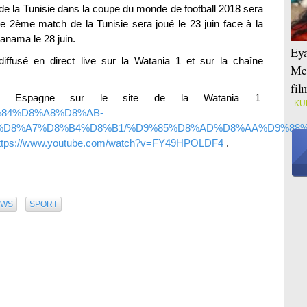
 de la Tunisie dans la coupe du monde de football 2018 sera
 Le 2ème match de la Tunisie sera joué le 23 juin face à la
Panama le 28 juin.
Eya
ffusé en direct live sur la Watania 1 et sur la chaîne
Mei
fi
sie Espagne sur le site de la Watania 1
KU
D9%84%D8%A8%D8%AB-
%D8%A7%D8%B4%D8%B1/%D9%85%D8%AD%D8%AA%D9%88%
ttps://www.youtube.com/watch?v=FY49HPOLDF4
.
EWS
SPORT