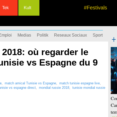
#Festivals
Tek
Kult
Emploi
Medias
Politik
Reseaux Sociaux
Sport
Succ
2018: où regarder le
unisie vs Espagne du 9
e
,
match amical Tunisie vs Espagne
,
match tunisie espagne live
,
nisie vs espagne direct
,
mondial russie 2018
,
tunisie mondial russie
Con
Car
tem