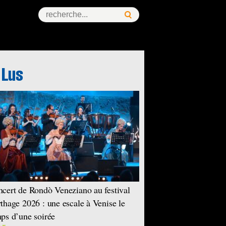
ess Story
cert de Rondò Veneziano au festival
thage 2026 : une escale à Venise le
ps d’une soirée