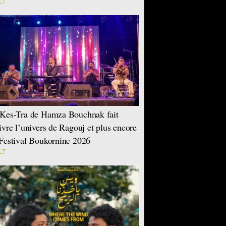
LT
Kes-Tra de Hamza Bouchnak fait
ivre l’univers de Ragouj et plus encore
Festival Boukornine 2026
LT