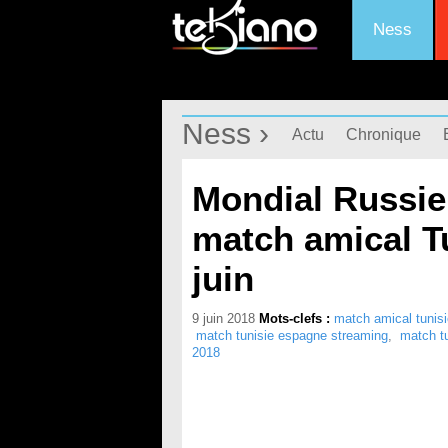
Ness
Ness ›
Actu
Chronique
Mondial Russie 
match amical T
juin
9 juin 2018
Mots-clefs :
match amical tunisi
match tunisie espagne streaming
,
match tu
2018