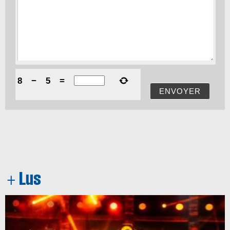
8
−
5
=
ENVOYER