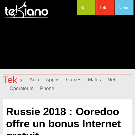
Kult
Tek
Ness
#Festivals
Tek ›
Actu
Applis
Games
Matos
Net
Operateurs
Phone
Russie 2018 : Ooredoo
offre un bonus Internet