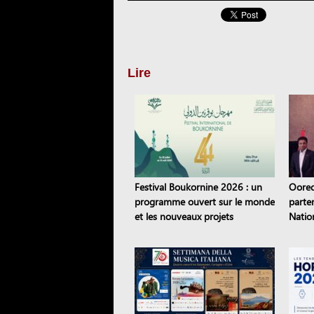
Lire
Festival Boukornine 2026 : un
Oored
programme ouvert sur le monde
parte
et les nouveaux projets
Natio
artistiques
2028