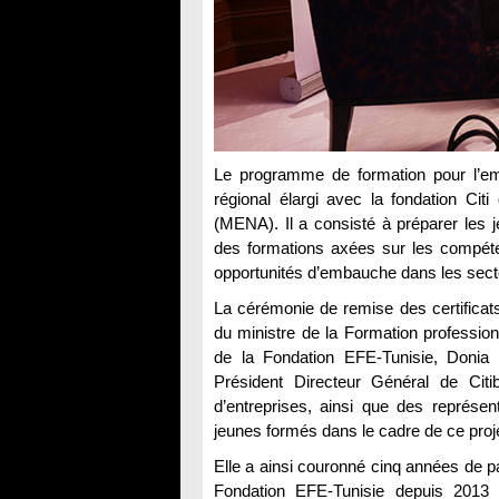
Le programme de formation pour l’emp
régional élargi avec la fondation Cit
(MENA). Il a consisté à préparer les je
des formations axées sur les compéte
opportunités d’embauche dans les secte
La cérémonie de remise des certificat
du ministre de la Formation profession
de la Fondation EFE-Tunisie, Donia
Président Directeur Général de Citi
d’entreprises, ainsi que des représe
jeunes formés dans le cadre de ce proje
Elle a ainsi couronné cinq années de par
Fondation EFE-Tunisie depuis 2013 