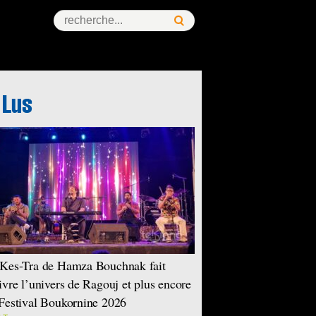
ess Story
Kes-Tra de Hamza Bouchnak fait
ivre l’univers de Ragouj et plus encore
Festival Boukornine 2026