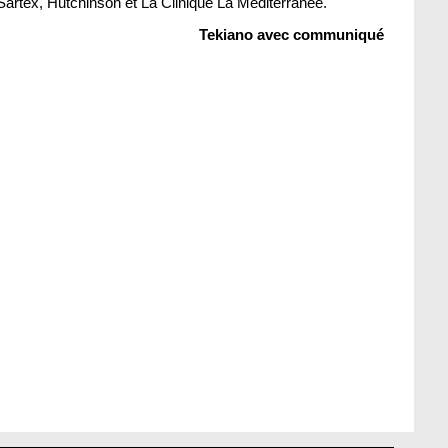
Sartex, Hutchinson et La Clinique La Méditerranée.
Tekiano avec communiqué