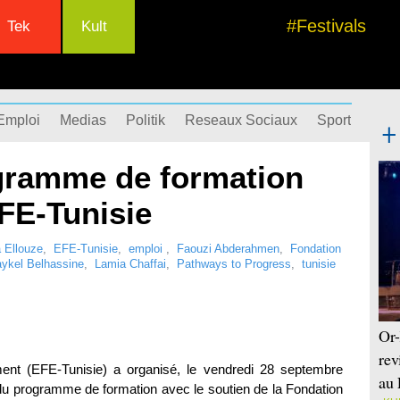
#Festivals
Tek
Kult
Emploi
Medias
Politik
Reseaux Sociaux
Sport
Succ
gramme de formation
FE-Tunisie
 Ellouze
,
EFE-Tunisie
,
emploi
,
Faouzi Abderahmen
,
Fondation
ykel Belhassine
,
Lamia Chaffai
,
Pathways to Progress
,
tunisie
Or-
rev
nt (EFE-Tunisie) a organisé, le vendredi 28 septembre
au 
du programme de formation avec le soutien de la Fondation