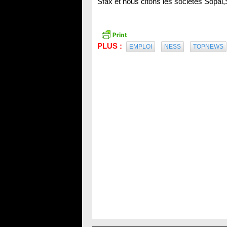
Sfax et nous citons les sociétés Sopal,
PLUS :
EMPLOI
NESS
TOPNEWS