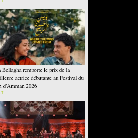
LT
 Bellagha remporte le prix de la
lleure actrice débutante au Festival du
lm d’Amman 2026
LT