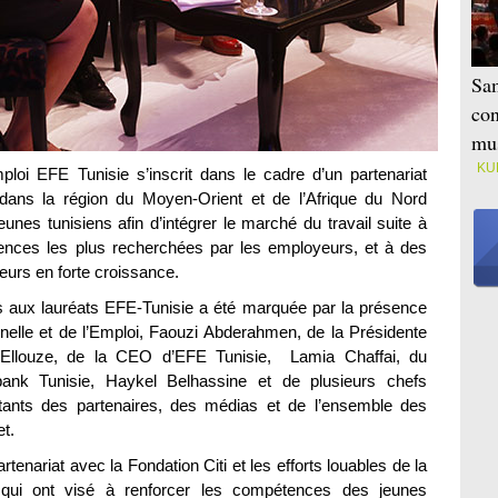
Sam
con
mus
KU
loi EFE Tunisie s’inscrit dans le cadre d’un partenariat
i dans la région du Moyen-Orient et de l’Afrique du Nord
unes tunisiens afin d’intégrer le marché du travail suite à
nces les plus recherchées par les employeurs, et à des
urs en forte croissance.
s aux lauréats EFE-Tunisie a été marquée par la présence
nelle et de l’Emploi, Faouzi Abderahmen, de la Présidente
 Ellouze, de la CEO d’EFE Tunisie, Lamia Chaffai, du
bank Tunisie, Haykel Belhassine et de plusieurs chefs
ntants des partenaires, des médias et de l’ensemble des
t.
tenariat avec la Fondation Citi et les efforts louables de la
qui ont visé à renforcer les compétences des jeunes