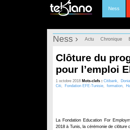
Ness
Ness ›
Actu
Chronique
Clôture du pro
pour l’emploi E
1 octobre 2018
Mots-clefs :
Citibank
,
Donia
Citi
,
Fondation EFE-Tunisie
,
formation
,
Ha
La Fondation Education For Employme
2018 à Tunis, la cérémonie de clôture 