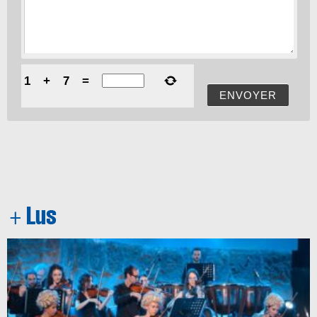
1
+
7
=
ENVOYER