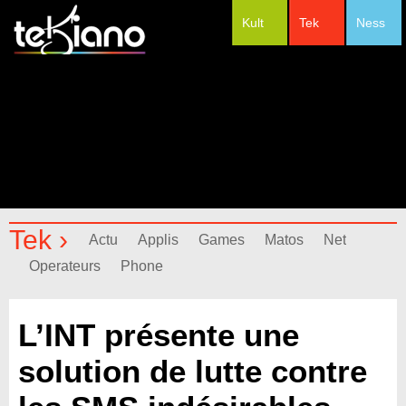
Kult
Tek
Ness
#Festivals
Tek ›
Actu
Applis
Games
Matos
Net
Operateurs
Phone
L’INT présente une
solution de lutte contre