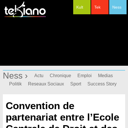
Kult
Tek
Ness
#Festivals
Ness ›
Actu
Chronique
Emploi
Medias
Politik
Reseaux Sociaux
Sport
Success Story
Convention de
partenariat entre l’Ecole