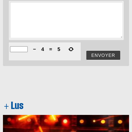
−
4
=
5
ENVOYER