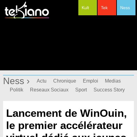
Kult
Tek
Ness
#Festivals
Ness ›
Actu
Chronique
Emploi
Medias
Politik
Reseaux Sociaux
Sport
Success Story
Lancement de WinOuin,
le premier accélérateur