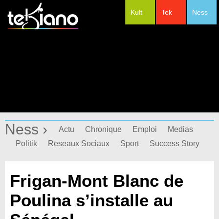
Kult
Tek
Ness
#Festivals
Ness ›
Actu
Chronique
Emploi
Medias
Politik
Reseaux Sociaux
Sport
Success Story
Frigan-Mont Blanc de
Poulina s’installe au