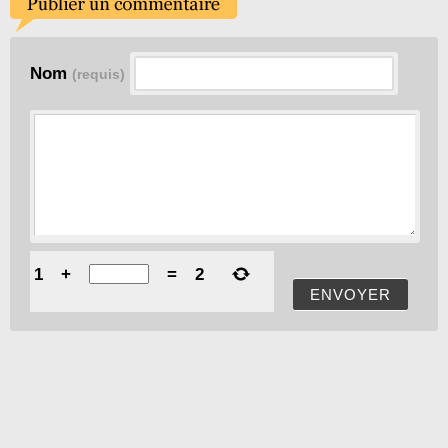
Nom
(requis)
1
+
=
2
ENVOYER