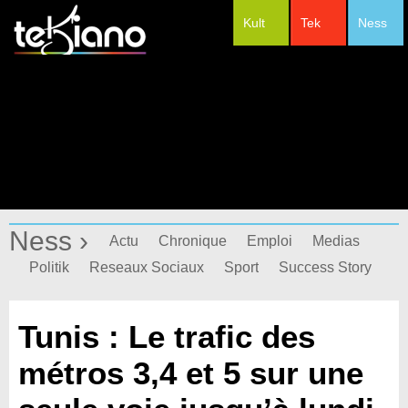
Kult
Tek
Ness
#Festivals
Ness ›
Actu
Chronique
Emploi
Medias
Politik
Reseaux Sociaux
Sport
Success Story
Tunis : Le trafic des
métros 3,4 et 5 sur une