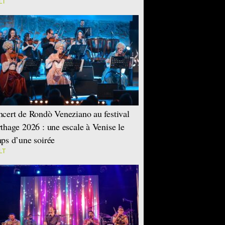
LT
cert de Rondò Veneziano au festival
thage 2026 : une escale à Venise le
ps d’une soirée
LT