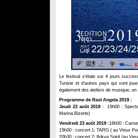
Le festival s’étale sur 4 jours succes
Tunisie et d’autres pays qui vont jou
également des ateliers de musique, un 
Programme de Rast Angela 2019 :
Jeudi 22 août 2019
: 19h00 : Spectac
Marina Bizerte)
Vendredi 23 août 2019 :
18h00 : Carnav
19h00 : concert 1: TARG ( au Vieux Por
20h30 : concert 2: Ifrikya Spirit (au Vieu