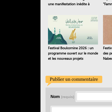
une manifestation inédite à
"Famm
Sejnane
panne
Festival Boukornine 2026 : un
Festiv
programme ouvert sur le monde
des pr
et les nouveaux projets
Nabeu
artistiques
étoile
Nom
(requis)