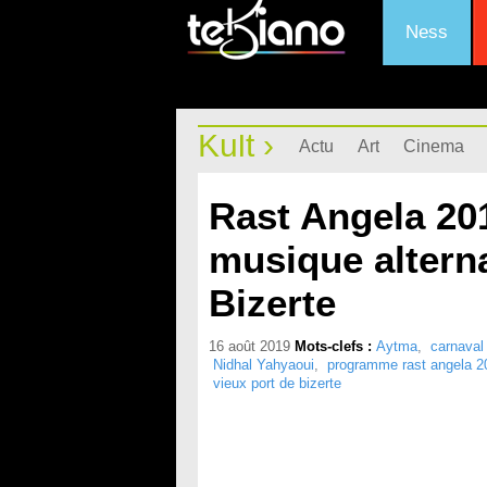
Ness
Kult ›
Actu
Art
Cinema
Rast Angela 201
musique alterna
Bizerte
16 août 2019
Mots-clefs :
Aytma
,
carnaval
Nidhal Yahyaoui
,
programme rast angela 2
vieux port de bizerte