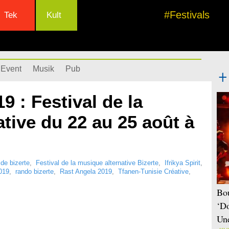
#Festivals
Tek
Kult
Event
Musik
Pub
9 : Festival de la
tive du 22 au 25 août à
 de bizerte
,
Festival de la musique alternative Bizerte
,
Ifrikya Spirit
,
019
,
rando bizerte
,
Rast Angela 2019
,
Tfanen-Tunisie Créative
,
Bou
‘Do
Une