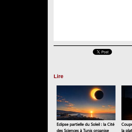
Lire
Eclipse partielle du Soleil : la Cité
Coupur
des Sciences à Tunis organise
la pl