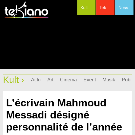
Kult
Tek
Ness
#Festivals
Kult ›
Actu
Art
Cinema
Event
Musik
Pub
L’écrivain Mahmoud
Messadi désigné
personnalité de l’année