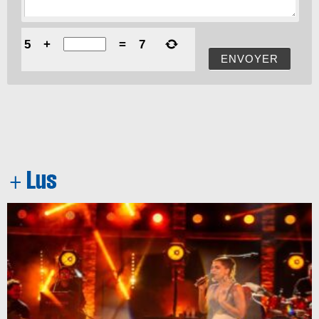
5
+
=
7
ENVOYER