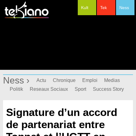
Kult
Tek
Ness
#Festivals
Ness ›
Actu
Chronique
Emploi
Medias
Politik
Reseaux Sociaux
Sport
Success Story
Signature d’un accord
de partenariat entre