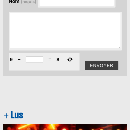
Nom
(requis)
9
−
=
8
ENVOYER