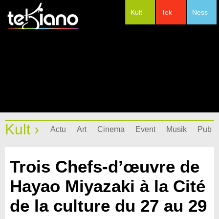
Kult
Tek
Ness
#Festivals
Kult ›
Actu
Art
Cinema
Event
Musik
Pub
Trois Chefs-d’œuvre de
Hayao Miyazaki à la Cité
de la culture du 27 au 29