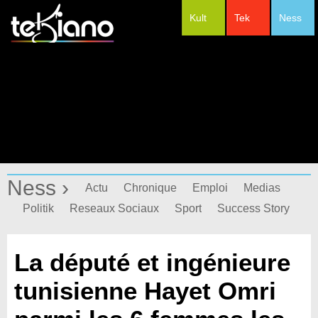
Kult
Tek
Ness
#Festivals
Ness ›
Actu
Chronique
Emploi
Medias
Politik
Reseaux Sociaux
Sport
Success Story
La député et ingénieure
tunisienne Hayet Omri