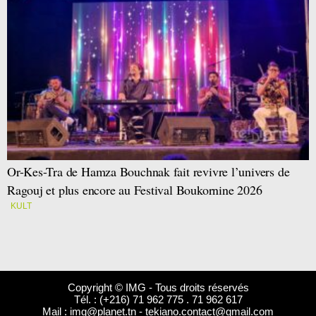
Or-Kes-Tra de Hamza Bouchnak fait revivre l’univers de
Ragouj et plus encore au Festival Boukornine 2026
KULT
Copyright © IMG - Tous droits réservés
Tél. : (+216) 71 962 775 . 71 962 617
Mail :
img@planet.tn
-
tekiano.contact@gmail.com