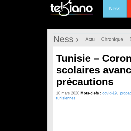
Ness
Ness ›
Actu
Chronique
Tunisie – Coro
scolaires avanc
précautions
10 mars 2020
Mots-clefs :
covid-19
,
propag
tunisiennes