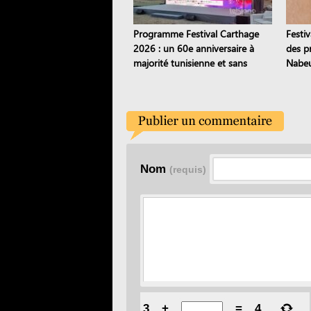
Programme Festival Carthage
Festiv
2026 : un 60e anniversaire à
des pr
majorité tunisienne et sans
Nabeu
pièces de théâtre
étoile
Nom
(requis)
3
+
=
4