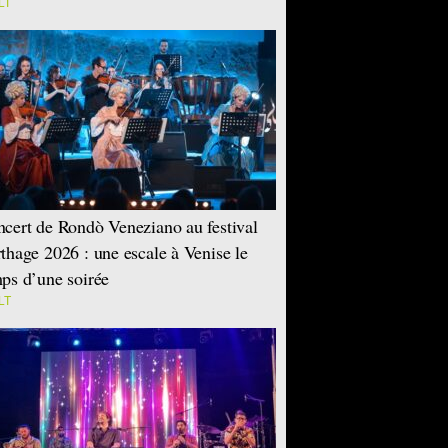
LT
cert de Rondò Veneziano au festival
thage 2026 : une escale à Venise le
ps d’une soirée
LT