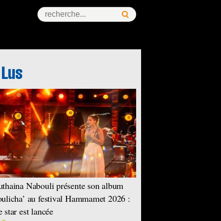
ess Story
thaina Nabouli présente son album
ulicha’ au festival Hammamet 2026 :
 star est lancée