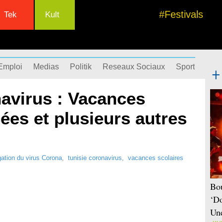
#Festivals
Tek
Kult
Emploi
Medias
Politik
Reseaux Sociaux
Sport
Succ
navirus : Vacances
ées et plusieurs autres
ation du virus Corona
,
tunisie coronavirus
,
vacances scolaires
Bou
‘Do
Une